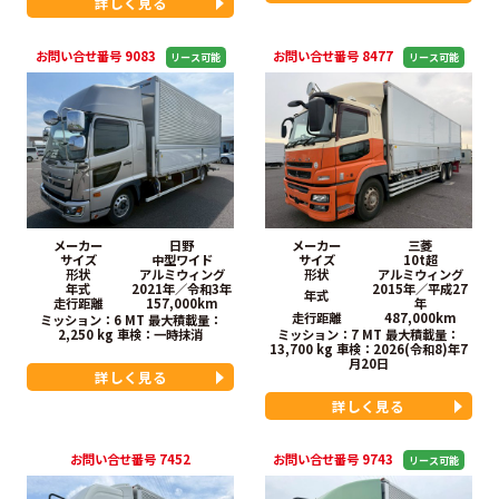
詳しく見る
お問い合せ番号 9083
お問い合せ番号 8477
メーカー
日野
メーカー
三菱
サイズ
中型ワイド
サイズ
10t超
形状
アルミウィング
形状
アルミウィング
年式
2021年／令和3年
2015年／平成27
年式
走行距離
157,000km
年
走行距離
487,000km
ミッション：6 MT
最大積載量：
2,250 kg
車検：
一時抹消
ミッション：7 MT
最大積載量：
13,700 kg
車検：
2026(令和8)年7
月20日
詳しく見る
詳しく見る
お問い合せ番号 7452
お問い合せ番号 9743