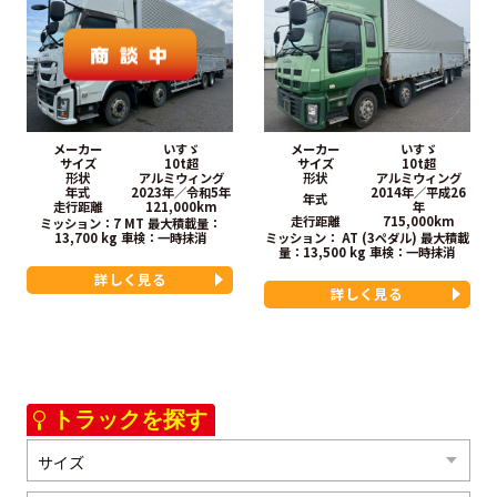
メーカー
いすゞ
メーカー
いすゞ
サイズ
10t超
サイズ
10t超
形状
アルミウィング
形状
アルミウィング
年式
2023年／令和5年
2014年／平成26
年式
走行距離
121,000km
年
走行距離
715,000km
ミッション：7 MT
最大積載量：
13,700 kg
車検：
一時抹消
ミッション： AT (3ペダル)
最大積載
量：13,500 kg
車検：
一時抹消
詳しく見る
詳しく見る
トラックを探す