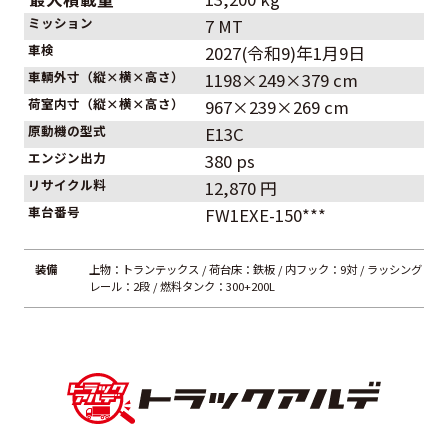
ミッション
7 MT
車検
2027(令和9)年1月9日
車輌外寸（縦×横×高さ）
1198×249×379 cm
荷室内寸（縦×横×高さ）
967×239×269 cm
原動機の型式
E13C
エンジン出力
380 ps
リサイクル料
12,870 円
車台番号
FW1EXE-150***
装備
上物：トランテックス / 荷台床：鉄板 / 内フック：9対 / ラッシング
レール：2段 / 燃料タンク：300+200L