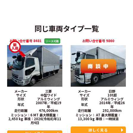
同じ車両タイプ一覧
お問い合せ番号 8481
お問い合せ番号 9860
メーカー
三菱
メーカー
日野
サイズ
中型ワイド
サイズ
10t超
形状
アルミウィング
形状
アルミウィング
2007年／平成19
2014年／平成26
年式
年式
年
年
走行距離
476,000km
走行距離
292,000km
ミッション：6 MT
最大積載量：
ミッション： AT
最大積載量：
2,450 kg
車検：
2026(令和8)年11
13,300 kg
車検：
一時抹消
月4日
詳しく見る