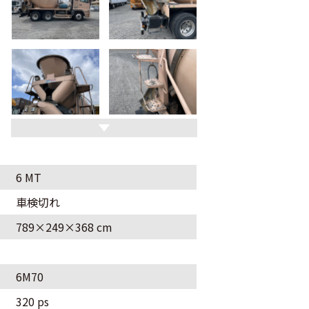
6 MT
車検切れ
789×249×368 cm
6M70
320 ps