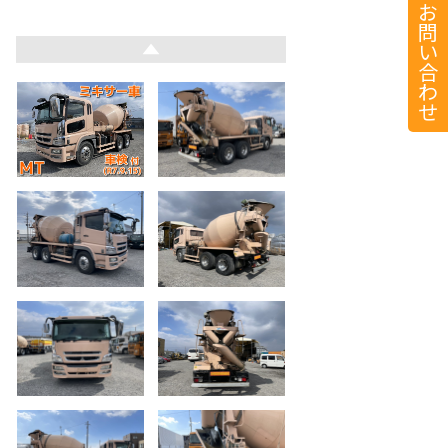
お
問
い
合
わ
せ