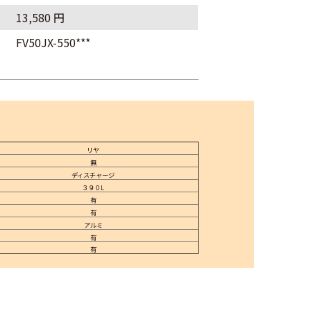
13,580 円
FV50JX-550***
リヤ
無
ディスチャージ
３９０L
有
有
アルミ
有
有