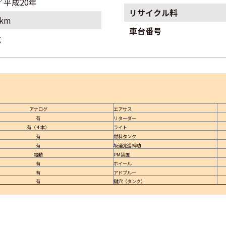
／平成20年
リサイクル料
0km
車台番号
g
アナログ
エアサス
有
リターダー
有（４本）
ライト
有
燃料タンク
有
坂道発進補助
電動
PM装置
有
ホイール
有
アドブルー
有
鍵穴（タンク）