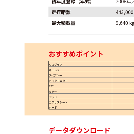
初年度登録（年式）
2008年
走行距離
443,00
最大積載量
9,640 k
おすすめポイント
タコグラフ
キーレス
スペアキー
バックモニター
ETC
ミラー
ベッド
エアサスシート
ターボ
データダウンロード