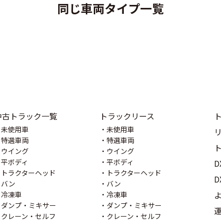
同じ車両タイプ一覧
中古トラック一覧
トラックリース
未使用車
未使用車
特選車両
特選車両
ウイング
ウイング
平ボディ
平ボディ
D
トラクターヘッド
トラクターヘッド
バン
バン
冷凍車
冷凍車
ダンプ・ミキサー
ダンプ・ミキサー
クレーン・セルフ
クレーン・セルフ