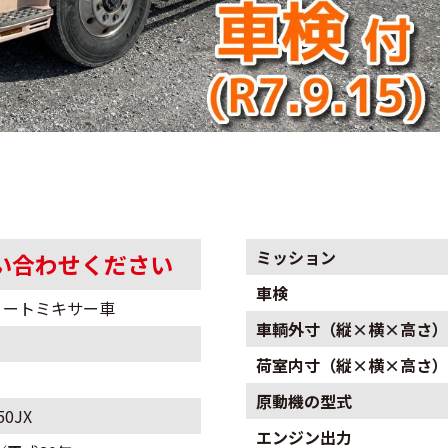
ミッション
い合わせください
車検
リートミキサー車
車輌外寸（縦×横×高さ）
荷室内寸（縦×横×高さ）
原動機の型式
50JX
エンジン出力