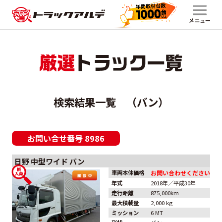
検索結果一覧 （バン）
お問い合せ番号
8986
日野
中型ワイド
バン
車両本体価格
お問い合わせください
年式
2018年／平成30年
走行距離
875,000km
最大積載量
2,000 kg
ミッション
6 MT