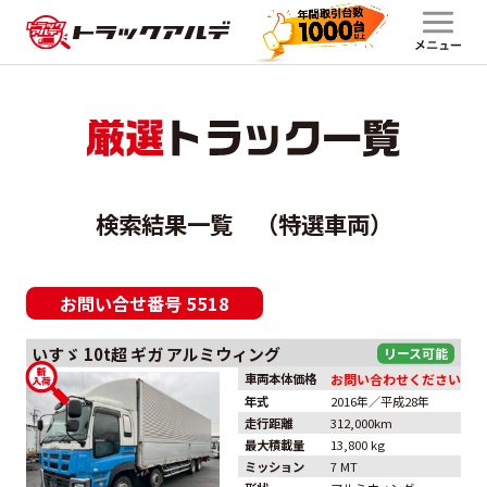
検索結果一覧 （特選車両）
お問い合せ番号
5518
いすゞ
10t超
ギガ
アルミウィング
車両本体価格
お問い合わせください
年式
2016年／平成28年
走行距離
312,000km
最大積載量
13,800 kg
ミッション
7 MT