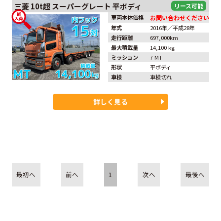
三菱
10t超
スーパーグレート
平ボディ
車両本体価格
お問い合わせください
年式
2016年／平成28年
走行距離
697,000km
最大積載量
14,100 kg
ミッション
7 MT
形状
平ボディ
車検
車検切れ
詳しく見る
最初へ
前へ
1
次へ
最後へ