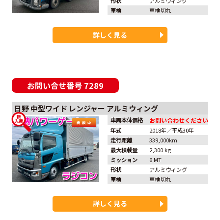
形状
アルミウィング
車検
車検切れ
詳しく見る
お問い合せ番号
7289
日野
中型ワイド
レンジャー
アルミウィング
車両本体価格
お問い合わせください
年式
2018年／平成30年
走行距離
339,000km
最大積載量
2,300 kg
ミッション
6 MT
形状
アルミウィング
車検
車検切れ
詳しく見る