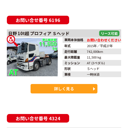
お問い合せ番号
6196
日野
10t超
プロフィア
Ｓヘッド
車両本体価格
お問い合わせください
年式
2015年／平成27年
走行距離
742,000km
最大積載量
11,500 kg
ミッション
AT (3ペダル)
形状
Ｓヘッド
車検
一時抹消
詳しく見る
お問い合せ番号
4324