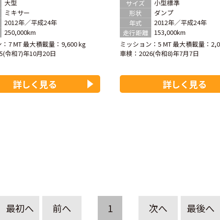
大型
小型標準
サイズ
ミキサー
ダンプ
形状
2012年／平成24年
2012年／平成24年
年式
250,000km
153,000km
走行距離
：7 MT
最大積載量：9,600 kg
ミッション：5 MT
最大積載量：2,00
25(令和7)年10月20日
車検：
2026(令和8)年7月7日
詳しく見る
詳しく見る
最初へ
前へ
1
次へ
最後へ