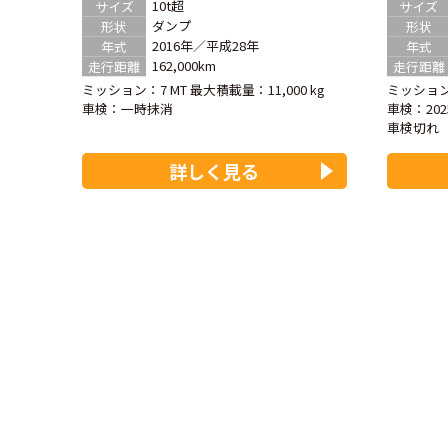
10t超
サイズ
サイズ
ダンプ
形状
形状
2016年／平成28年
年式
年式
162,000km
走行距離
走行距離
ミッション：7 MT
最大積載量：11,000 kg
ミッション
車検：
一時抹消
車検：
20
車検切れ
詳しく見る