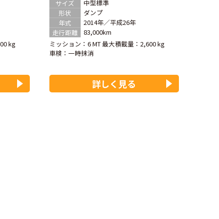
中型標準
サイズ
ダンプ
形状
2014年／平成26年
年式
83,000km
走行距離
0 kg
ミッション：6 MT
最大積載量：2,600 kg
車検：
一時抹消
詳しく見る