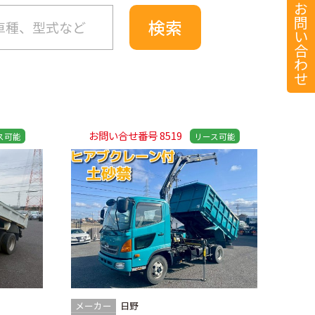
お
問
い
合
わ
せ
お問い合せ番号 8519
メーカー
日野