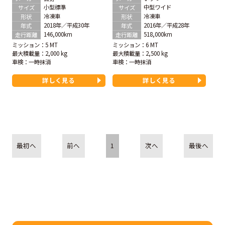
小型標準
中型ワイド
サイズ
サイズ
冷凍車
冷凍車
形状
形状
2018年／平成30年
2016年／平成28年
年式
年式
146,000km
518,000km
走行距離
走行距離
ミッション：5 MT
ミッション：6 MT
最大積載量：2,000 kg
最大積載量：2,500 kg
車検：
一時抹消
車検：
一時抹消
詳しく見る
詳しく見る
最初へ
前へ
1
次へ
最後へ